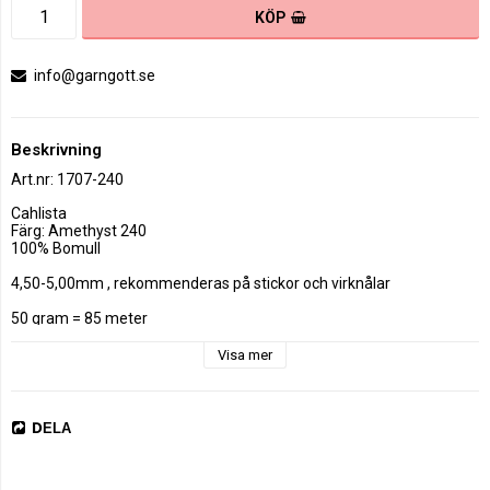
KÖP
info@garngott.se
Beskrivning
Art.nr: 1707-240
Cahlista 

Färg: Amethyst 240

100% Bomull

4,50-5,00mm , rekommenderas på stickor och virknålar

50 gram = 85 meter

19 m x 23 s = 10 x 10 cm , Stickfasthet.

Visa mer
Maskintvätt 60 °C. Torkas plant.

DELA
Cahlista från Scheepjes är ett  omerceriserat garn i 100% bomull  &  
8/8 garn
