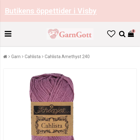
Butikens öppettider i Visby
0
Garn
Cahlista
Cahlista Amethyst 240