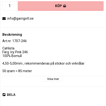
KÖP
info@garngott.se
Beskrivning
Art.nr: 1707-246
Cahlista 

Färg: Icy Pink 246

100% Bomull

4,50-5,00mm , rekommenderas på stickor och virknålar

50 gram = 85 meter

19 m x 23 s = 10 x 10 cm , Stickfasthet.

Visa mer
Maskintvätt 60 °C. Torkas plant.

DELA
Cahlista från Scheepjes är ett  omerceriserat garn i 100% bomull  &  
8/8 garn
