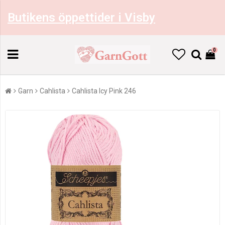
Butikens öppettider i Visby
0
Garn
Cahlista
Cahlista Icy Pink 246