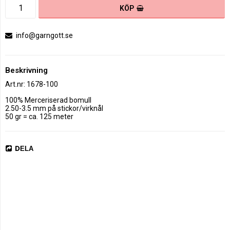
KÖP
info@garngott.se
Beskrivning
Art.nr: 1678-100
100% Merceriserad bomull

2.50-3.5 mm på stickor/virknål

DELA