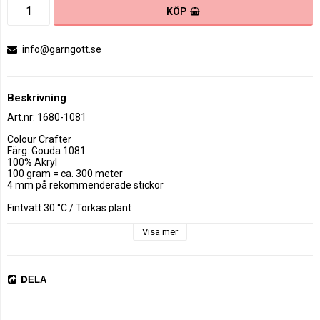
KÖP
info@garngott.se
Beskrivning
Art.nr: 1680-1081
Colour Crafter

Färg: Gouda 1081

100% Akryl

100 gram = ca. 300 meter

4 mm på rekommenderade stickor

Fintvätt 30 °C / Torkas plant

Gjort av 100% premium akryl, Scheepjes Color Crafter garn är ett 
Visa mer
högkvalitativt och mångsidigt garn med en mjuk och smidig 
konsistens. 

Finns i ett enormt utbud av 93 livliga färger, Scheepjes Color Crafter 
är populärt för alla typer av projekt.

DELA
Scheepjes Color Crafter är lämpligt för nålstorlek 4,00 mm. Varje 