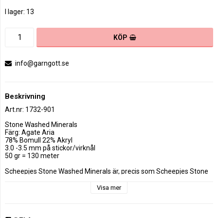
I lager: 13
KÖP
info@garngott.se
Beskrivning
Art.nr: 1732-901
Stone Washed Minerals 

Färg: Agate Aria

78% Bomull 22% Akryl

3.0 -3.5 mm på stickor/virknål

50 gr = 130 meter

Scheepjes Stone Washed Minerals är, precis som Scheepjes Stone 
Washed, en högkvalitativ bomull-akrylblandning i Sportvikt, som 
känns silkesmjuk vid beröring trots det tuffa namnet. Det 
Visa mer
karakteristiska stentvättade utseendet skapas av kombinationen av 
ecru bomull med färgglada och fluffiga akrylfibrer. Garnet är 
tillverkat av 78% bomull och 22% akryl, vilket ger den andas kvalitet 
av bomull, men är starkt och lättskött tack vare akrylen. Denna 