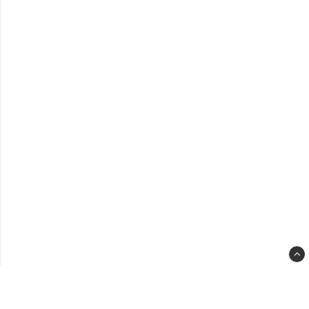
span
slot=
back