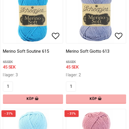
Lägg till i favoritlistan
Lägg
Merino Soft Soutine 615
Merino Soft Giotto 613
65 SEK
65 SEK
45 SEK
45 SEK
I lager: 3
I lager: 2
KÖP
KÖP
- 31%
- 31%