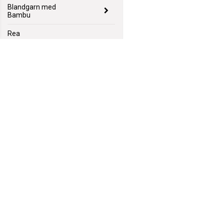
Blandgarn med
Bambu
Rea
Nyheter
Garnpaket
Mönster
Lagerrensning
GarnGott
Polhemsgatan 14
621 39 Visby
hej@garngott.se
Villkor & info
Formulär för ångerrätt
556059-2072