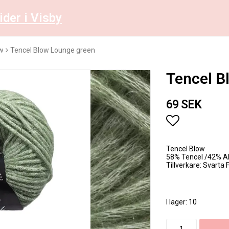
ider i Visby
ow
Tencel Blow Lounge green
Tencel B
69 SEK
Lägg till i 
Tencel Blow
58% Tencel /42% A
Tillverkare: Svarta 
I lager: 10