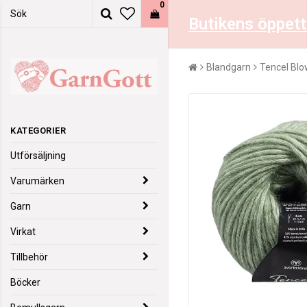
0
Butikens öppett
Blandgarn
Tencel Bl
KATEGORIER
Utförsäljning
Varumärken
Garn
Virkat
Tillbehör
Böcker