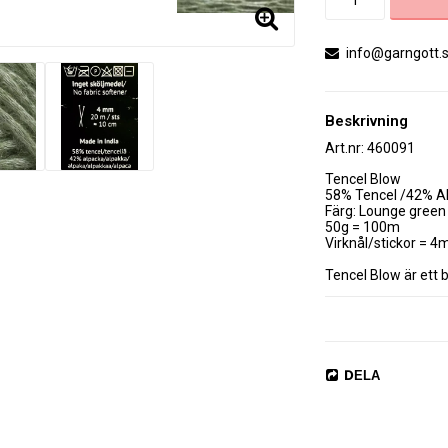
info@garngott.
Beskrivning
Art.nr: 460091
Tencel Blow 

58% Tencel /42% Al
Färg: Lounge green

50g = 100m

Virknål/stickor = 4
Tencel Blow är ett 
DELA