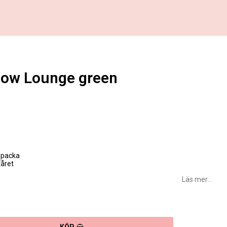
low Lounge green
favoritlistan
lpacka
Fåret
Läs mer...