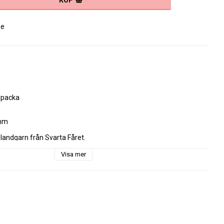
KÖP
se
packa

mm

blandgarn från Svarta Fåret.
Visa mer