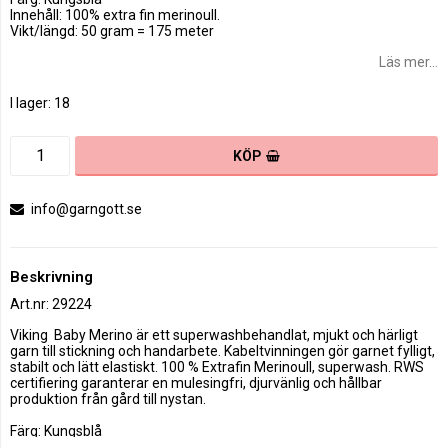
Innehåll: 100% extra fin merinoull.
Vikt/längd: 50 gram = 175 meter
Läs mer...
I lager: 18
KÖP
info@garngott.se
Beskrivning
Art.nr: 29224
Viking  Baby Merino är ett superwashbehandlat, mjukt och härligt 
garn till stickning och handarbete. Kabeltvinningen gör garnet fylligt, 
stabilt och lätt elastiskt. 100 % Extrafin Merinoull, superwash. RWS 
certifiering garanterar en mulesingfri, djurvänlig och hållbar 
produktion från gård till nystan.

Färg: Kungsblå

Innehåll: 100% extra fin merinoull.
