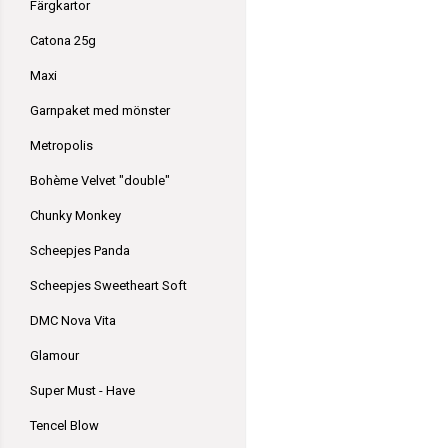
Färgkartor
Catona 25g
Maxi
Garnpaket med mönster
Metropolis
Bohème Velvet "double"
Chunky Monkey
Scheepjes Panda
Scheepjes Sweetheart Soft
DMC Nova Vita
Glamour
Super Must - Have
Tencel Blow