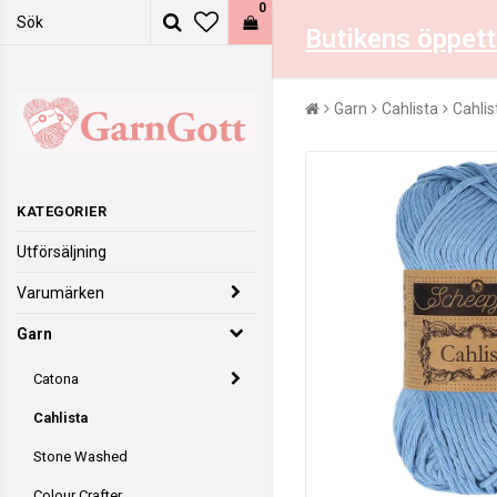
0
Butikens öppett
Garn
Cahlista
Cahlis
KATEGORIER
Utförsäljning
Varumärken
Garn
Catona
Cahlista
Stone Washed
Colour Crafter