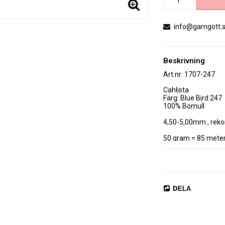
info@garngott.
Beskrivning
Art.nr: 1707-247
Cahlista 

Färg: Blue Bird 247

100% Bomull

4,50-5,00mm , reko
50 gram = 85 meter
19 m x 23 s = 10 x 1
Maskintvätt 60 °C. T
DELA
Cahlista från Scheep
Garnet är tvinnat un
samtidigt bevarar m