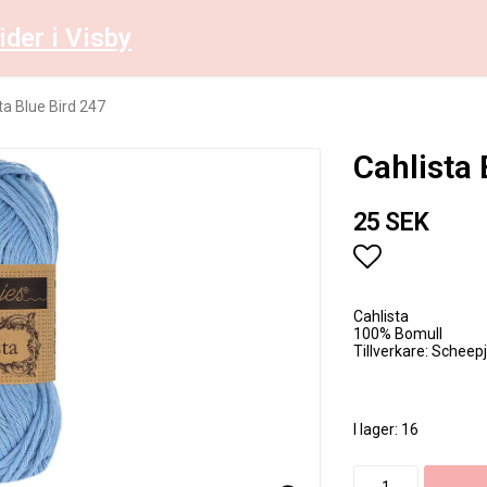
ider i Visby
ta Blue Bird 247
Cahlista 
25 SEK
Lägg till i 
Cahlista
100% Bomull
Tillverkare: Scheep
I lager: 16