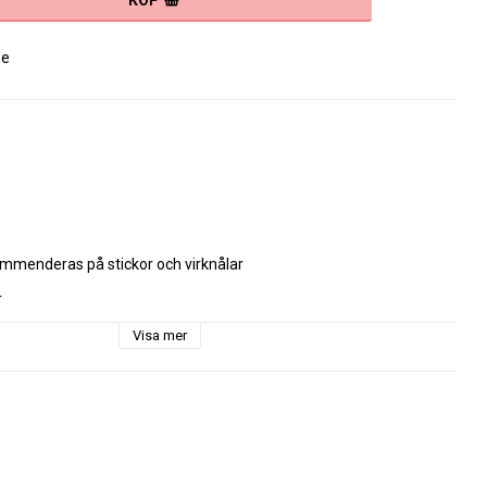
KÖP
se
mmenderas på stickor och virknålar



0 cm , Stickfasthet.

Visa mer
orkas plant.

jes är ett  omerceriserat garn i 100% bomull  &  8/8 garn

der optimala förhållanden för att förhindra att det delas och 
jukheten.
