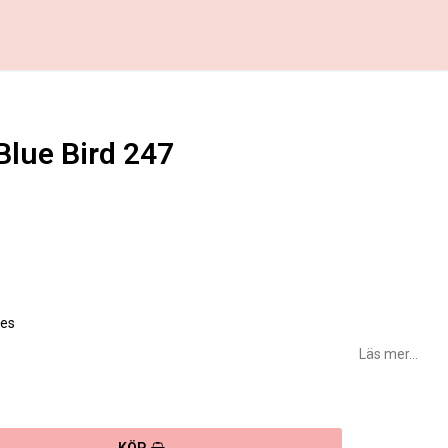
Blue Bird 247
favoritlistan
jes
Läs mer...