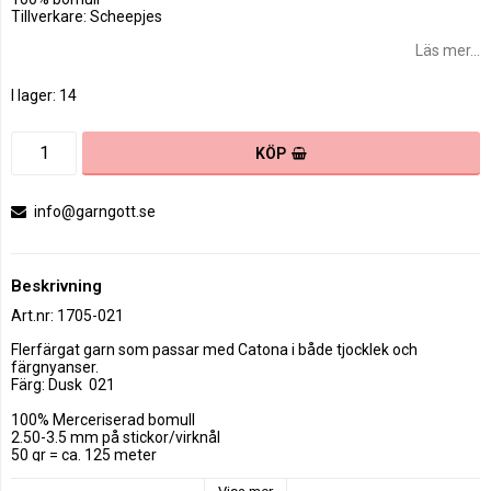
Tillverkare: Scheepjes
Läs mer...
I lager: 14
KÖP
info@garngott.se
Beskrivning
Art.nr: 1705-021
Flerfärgat garn som passar med Catona i både tjocklek och 
färgnyanser.

Färg: Dusk  021

100% Merceriserad bomull

2.50-3.5 mm på stickor/virknål

50 gr = ca. 125 meter

Färger som passar till Dusk  021
