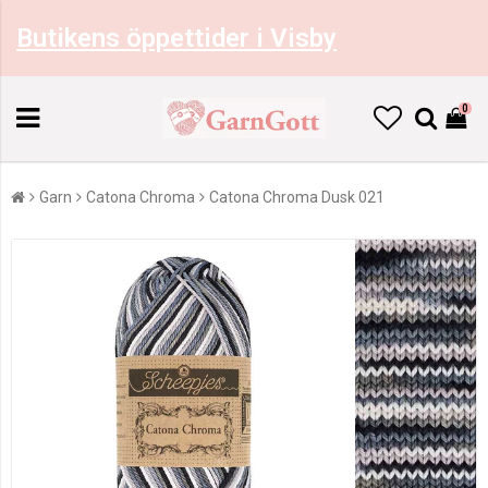
Butikens öppettider i Visby
0
Garn
Catona Chroma
Catona Chroma Dusk 021