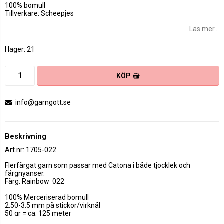
100% bomull
Tillverkare: Scheepjes
Läs mer...
I lager: 21
KÖP
info@garngott.se
Beskrivning
Art.nr: 1705-022
Flerfärgat garn som passar med Catona i både tjocklek och 
färgnyanser.

Färg: Rainbow  022

100% Merceriserad bomull

2.50-3.5 mm på stickor/virknål

50 gr = ca. 125 meter
