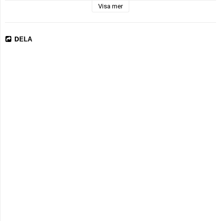
Färger som passar till Rainbow  022

Visa mer
DELA