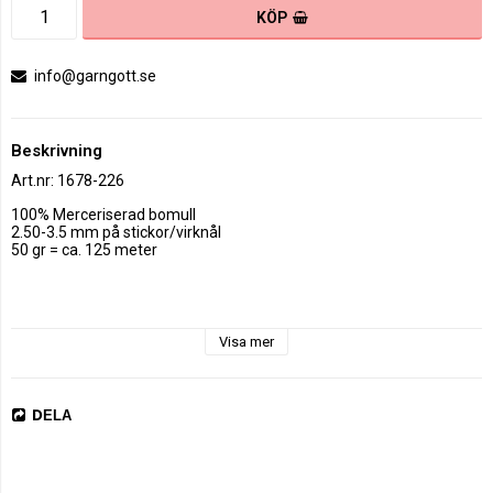
KÖP
info@garngott.se
Beskrivning
Art.nr: 1678-226
100% Merceriserad bomull

2.50-3.5 mm på stickor/virknål

50 gr = ca. 125 meter

Visa mer
DELA