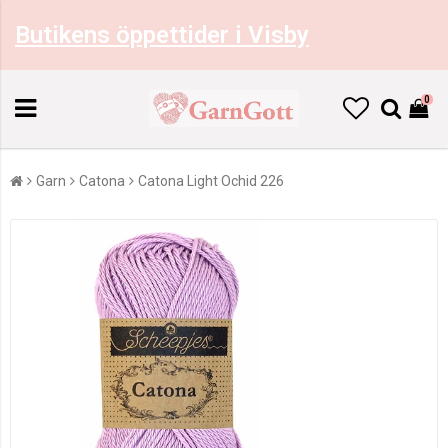
Butikens öppettider i Visby
0
Garn
Catona
Catona Light Ochid 226