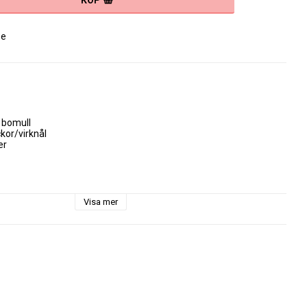
KÖP
se
bomull

or/virknål

r

Visa mer