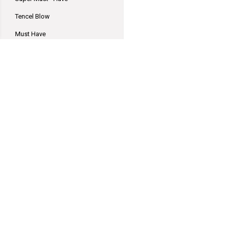
Tencel Blow
Must Have
Cosy
Epic
Lisa
Cotton 8
Léttlopi
GarnGott
Durable Velvet
Polhemsgatan 14
621 39 Visby
Ribbon XL
hej@garngott.se
Villkor & info
Formulär för ångerrätt
Ribbon
556059-2072
Catona Chroma
Baby Smiles Lenja Soft