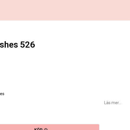
shes 526
favoritlistan
jes
Läs mer...