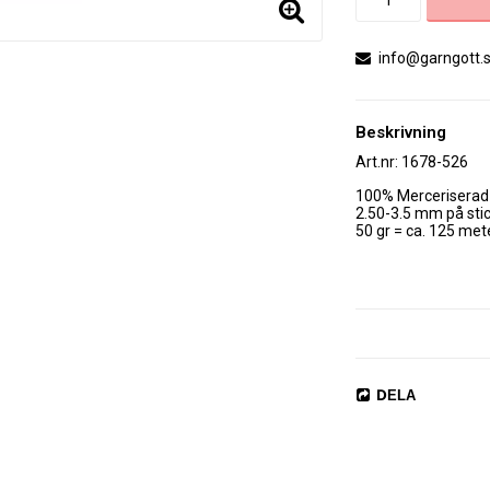
info@garngott.
Beskrivning
Art.nr: 1678-526
100% Merceriserad 
2.50-3.5 mm på stick
50 gr = ca. 125 mete
DELA