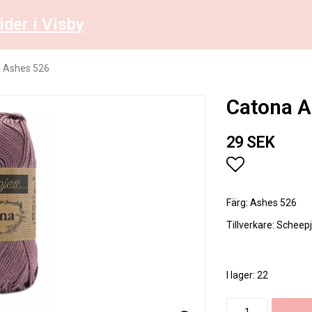
ider i Visby
 Ashes 526
Catona A
29 SEK
Lägg till i 
Färg: Ashes 526
Tillverkare: Scheep
I lager: 22