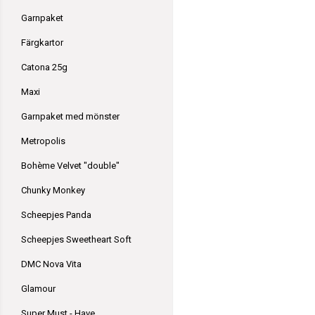
Garnpaket
Färgkartor
Catona 25g
Maxi
Garnpaket med mönster
Metropolis
Bohème Velvet "double"
Chunky Monkey
Scheepjes Panda
Scheepjes Sweetheart Soft
DMC Nova Vita
Glamour
Super Must - Have