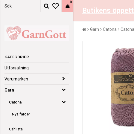
0
Butikens öppett
Garn
Catona
Catona
KATEGORIER
Utförsäljning
Varumärken
Garn
Catona
Nya färger
Cahlista