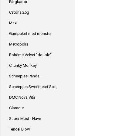
Färgkartor
Catona 25g
Maxi
Garnpaket med mönster
Metropolis
Bohème Velvet "double"
Chunky Monkey
Scheepjes Panda
Scheepjes Sweetheart Soft
DMC Nova Vita
Glamour
Super Must - Have
Tencel Blow