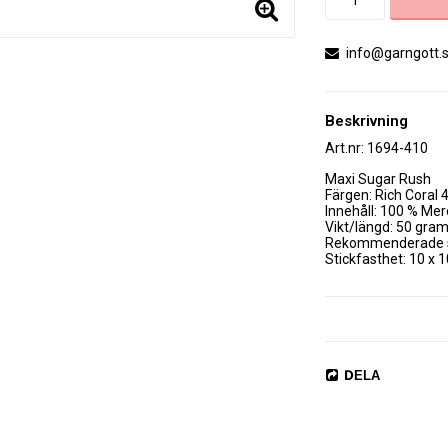
info@garngott.
Beskrivning
Art.nr: 1694-410
Maxi Sugar Rush 

Färgen: Rich Coral 4
Innehåll: 100 % Mer
Vikt/längd: 50 gram
Rekommenderade sti
Stickfasthet: 10 x 
Maskintvätt, 60 ° C /
Maxi Sugar Rush är e
Finns i samma färg
DELA