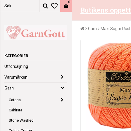
0
Butikens öppett
Garn
Maxi Sugar Rus
KATEGORIER
Utförsäljning
Varumärken
Garn
Catona
Cahlista
Stone Washed
Colour Crafter