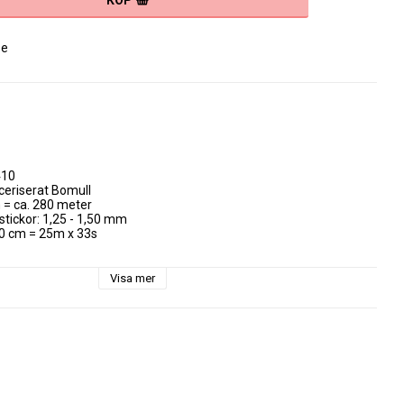
KÖP
se
10

ceriserat Bomull

 = ca. 280 meter

ckor: 1,25 - 1,50 mm

10 cm = 25m x 33s

 torkas plant

Visa mer
tt vackert tunt virkgarn i hög kvalité och i hela 87 färger.

er som Scheepjes  Catona.