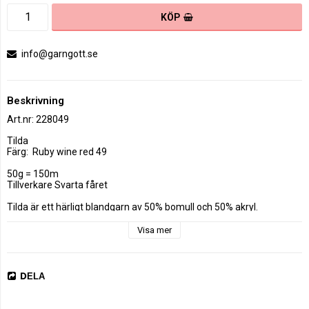
KÖP
info@garngott.se
Beskrivning
Art.nr: 228049
Tilda

Färg:  Ruby wine red 49

50g = 150m

Tillverkare Svarta fåret

Tilda är ett härligt blandgarn av 50% bomull och 50% akryl. 

Detta omtyckta garn är både mjukt och slitstarkt, och passar lika bra 
till stickning som virkning – både för plagg och interiör. 

Visa mer
Stickfastheten 26 maskor på stickor nr 3.5 ger 10 cm. Plagg som 
stickas eller virkas med Tilda tvättas i 40 graders maskintvätt. 
DELA