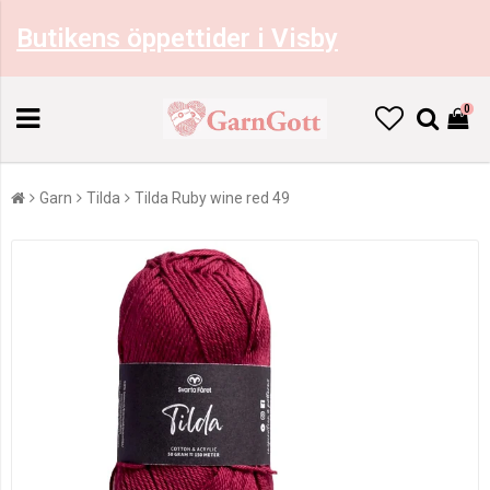
Butikens öppettider i Visby
0
Garn
Tilda
Tilda Ruby wine red 49