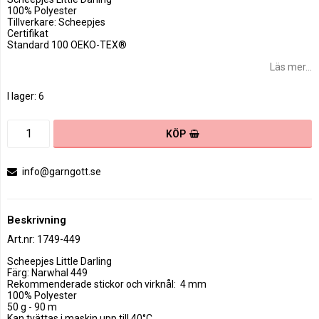
100% Polyester
Tillverkare: Scheepjes
Certifikat
Standard 100 OEKO-TEX®
Läs mer...
I lager: 6
KÖP
info@garngott.se
Beskrivning
Art.nr: 1749-449
Scheepjes Little Darling

Färg: Narwhal 449

Rekommenderade stickor och virknål:  4 mm

100% Polyester

50 g - 90 m

Kan tvättas i maskin upp till 40°C
