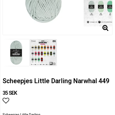
Scheepjes Little Darling Narwhal 449
35 SEK
Lägg till i favoritlistan
Scheepjes Little Darling