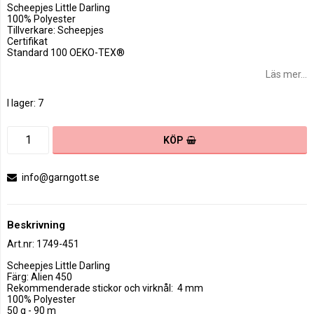
Scheepjes Little Darling
100% Polyester
Tillverkare: Scheepjes
Certifikat
Standard 100 OEKO-TEX®
Läs mer...
I lager: 7
KÖP
info@garngott.se
Beskrivning
Art.nr: 1749-451
Scheepjes Little Darling

Färg: Alien 450

Rekommenderade stickor och virknål:  4 mm

100% Polyester

50 g - 90 m
