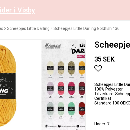
ider i Visby
es
Scheepjes Little Darling
Scheepjes Little Darling Goldfish 436
Scheepjes
35 SEK
Lägg till i 
Scheepjes Little Dar
100% Polyester
Tillverkare: Scheep
Certifikat
Standard 100 OEK
I lager: 7