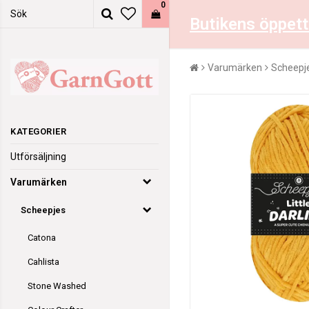
0
Butikens öppett
Varumärken
Scheepj
KATEGORIER
Utförsäljning
Varumärken
Scheepjes
Catona
Cahlista
Stone Washed