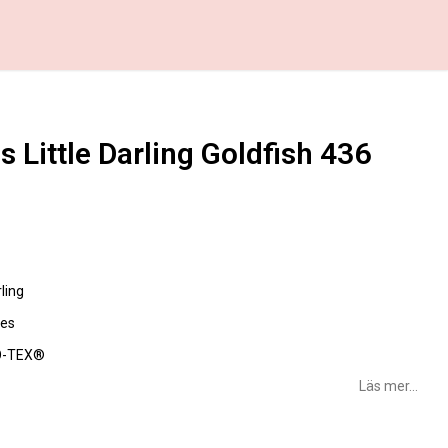
 Little Darling Goldfish 436
favoritlistan
ling
jes
O-TEX®
Läs mer...