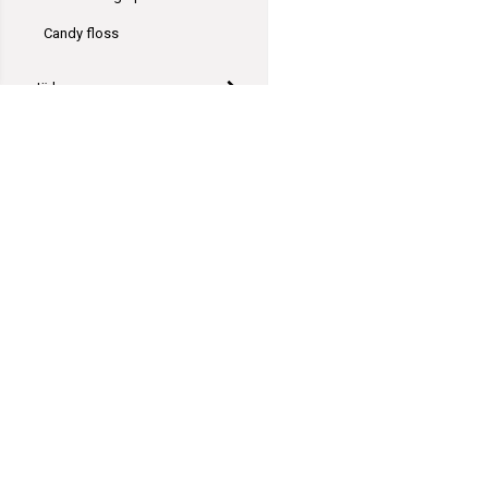
Candy floss
Järbo
Svarta Fåret
Go Handmade
Durable
Yarn and Colors
Viking garn
GarnGott
Polhemsgatan 14
Novita
621 39 Visby
hej@garngott.se
Ístex
Villkor & info
Formulär för ångerrätt
DMC
556059-2072
Garn