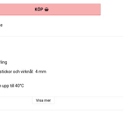
KÖP
se
ling

ckor och virknål:  4 mm

upp till 40°C

Visa mer