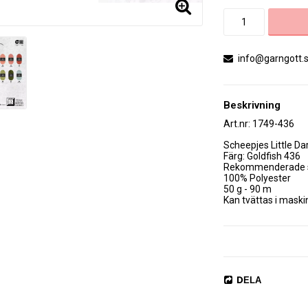
info@garngott.
Beskrivning
Art.nr: 1749-436
Scheepjes Little Dar
Färg: Goldfish 436

Rekommenderade sti
100% Polyester

50 g - 90 m

Kan tvättas i maskin 
Certifikat

DELA