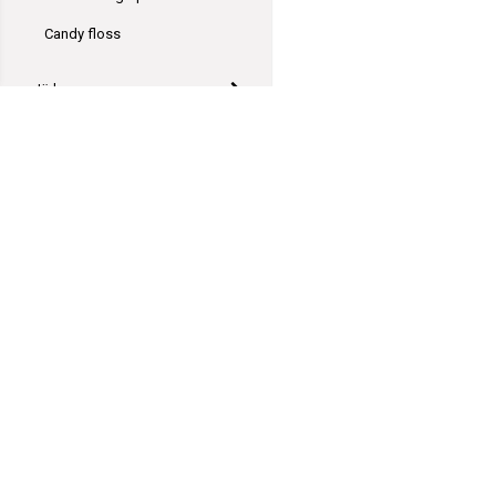
Candy floss
Järbo
Svarta Fåret
Go Handmade
Durable
Yarn and Colors
Viking garn
GarnGott
Polhemsgatan 14
Novita
621 39 Visby
hej@garngott.se
Ístex
Villkor & info
Formulär för ångerrätt
DMC
556059-2072
Garn