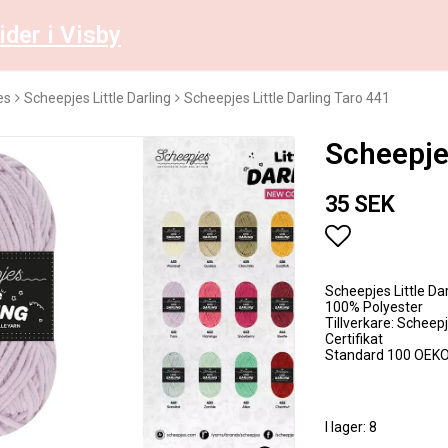
ider i Visby
es
Scheepjes Little Darling
Scheepjes Little Darling Taro 441
Scheepjes
35 SEK
Lägg till i 
Scheepjes Little Dar
100% Polyester
Tillverkare: Scheep
Certifikat
Standard 100 OEK
I lager: 8