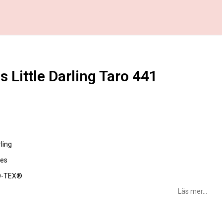
 Little Darling Taro 441
favoritlistan
ling
jes
O-TEX®
Läs mer...