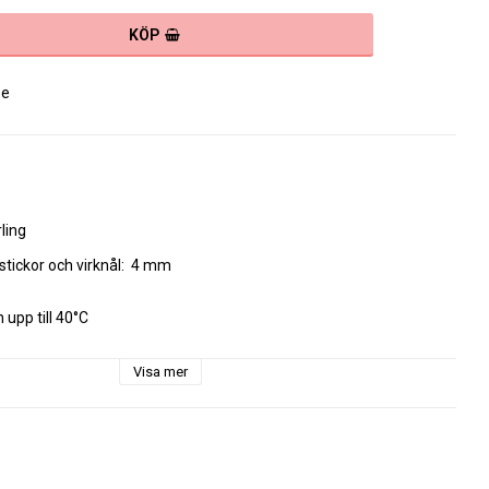
KÖP
se
ling

ckor och virknål:  4 mm

upp till 40°C

Visa mer