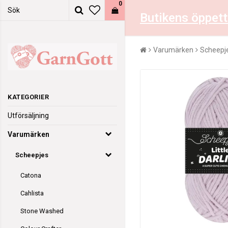
0
Butikens öppett
Varumärken
Scheepj
KATEGORIER
Utförsäljning
Varumärken
Scheepjes
Catona
Cahlista
Stone Washed