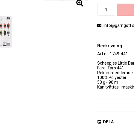
info@garngott.
Beskrivning
Art.nr: 1749-441
Scheepjes Little Dar
Färg: Taro 441

Rekommenderade sti
100% Polyester

50 g - 90 m

Kan tvättas i maskin 
Certifikat

DELA