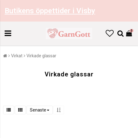
Butikens öppettider i Visby
0
Virkat
Virkade glassar
Virkade glassar
Senaste