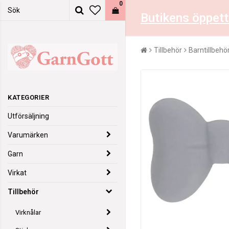
0
Butikens öppett
Tillbehör
Barntillbehö
KATEGORIER
Utförsäljning
Varumärken
Garn
Virkat
Tillbehör
Virknålar