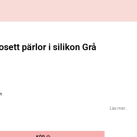
sett pärlor i silikon Grå
favoritlistan
on
Läs mer...