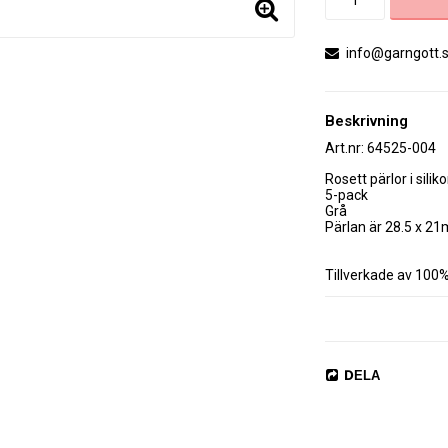
info@garngott.
Beskrivning
Art.nr: 64525-004
Rosett pärlor i silikon
5-pack 

Grå

Pärlan är 28.5 x 21
Tillverkade av 100% 
Perfekt för bebisar!

DELA
Kom i håg att ha upps