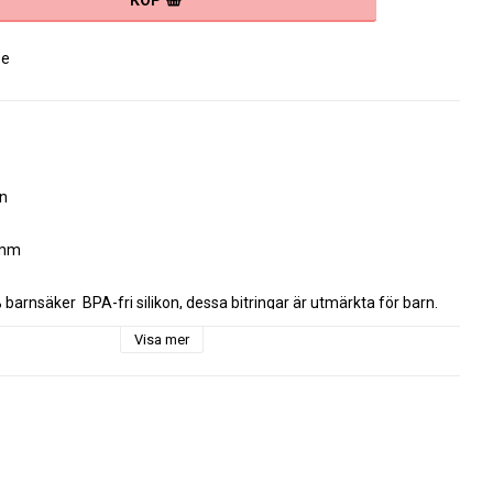
KÖP
se
 

mm

barnsäker  BPA-fri silikon, dessa bitringar är utmärkta för barn. 

Visa mer
ikt så det inte blir farligt för barnet.