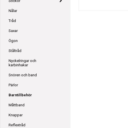
Stickor
Nålar
Tråd
Saxar
Ögon
Ståltråd
Nyckelringar och
karbinhakar
Snören och band
Pärlor
Barntillbehör
Måttband
Knappar
Reflextråd