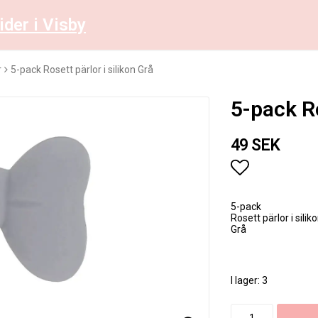
ider i Visby
r
5-pack Rosett pärlor i silikon Grå
5-pack Ro
49 SEK
Lägg till i 
5-pack
Rosett pärlor i silik
Grå
I lager: 3