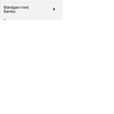
Blandgarn med
Bambu
Rea
Nyheter
Garnpaket
Mönster
Lagerrensning
GarnGott
Polhemsgatan 14
621 39 Visby
hej@garngott.se
Villkor & info
Formulär för ångerrätt
556059-2072