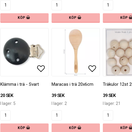
KÖP
KÖP
KÖP
 till i favoritlistan
Lägg till i favoritlistan
Lägg till i favoritlistan
Lägg till i fav
Klämma i trä - Svart
Maracas i trä 20x6cm
Träkulor 12st
20 SEK
39 SEK
39 SEK
I lager: 5
I lager: 2
I lager: 21
KÖP
KÖP
KÖP