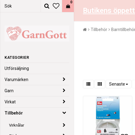
0
Butikens öppett
Tillbehör
Barntillbehö
KATEGORIER
Utförsäljning
Varumärken
Senaste
Garn
Virkat
Tillbehör
Virknålar