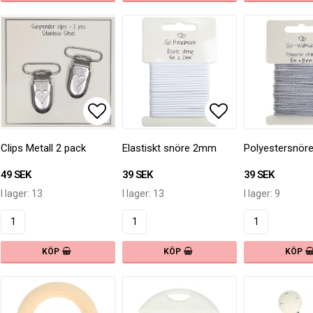
 till i favoritlistan
Lägg till i favoritlistan
Lägg till i fav
Clips Metall 2 pack
Elastiskt snöre 2mm
Polyestersnör
49 SEK
39 SEK
39 SEK
I lager: 13
I lager: 13
I lager: 9
KÖP
KÖP
KÖP