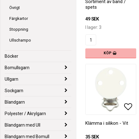
Sortiment av band /
spets
Övrigt
Färgkartor
49 SEK
I lager: 3
Stoppning
Ullschampo
KÖP
Böcker
Bomullsgarn
Ullgarn
Sockgarn
Blandgarn
Polyester / Akrylgarn
Lägg
Klämma i silikon - Vit
Blandgarn med Ull
Blandgarn med Bomull
35 SEK