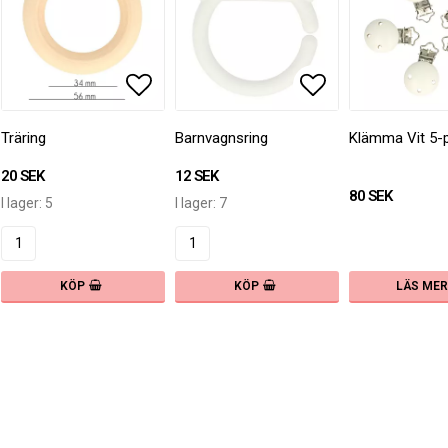
 till i favoritlistan
Lägg till i favoritlistan
Lägg till i fav
Träring
Barnvagnsring
Klämma Vit 5-
20 SEK
12 SEK
80 SEK
I lager: 5
I lager: 7
LÄS MER
KÖP
KÖP