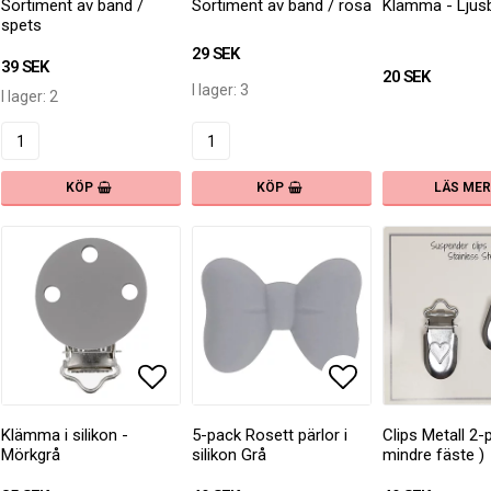
Sortiment av band /
Sortiment av band / rosa
Klämma - Ljus
spets
29 SEK
39 SEK
20 SEK
I lager: 3
I lager: 2
LÄS MER
KÖP
KÖP
 till i favoritlistan
Lägg till i favoritlistan
Lägg till i fav
Klämma i silikon -
5-pack Rosett pärlor i
Clips Metall 2-
Mörkgrå
silikon Grå
mindre fäste )