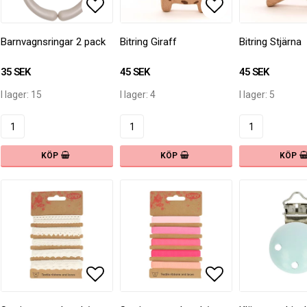
 till i favoritlistan
Lägg till i favoritlistan
Lägg till i fav
Barnvagnsringar 2 pack
Bitring Giraff
Bitring Stjärna
35 SEK
45 SEK
45 SEK
I lager: 15
I lager: 4
I lager: 5
KÖP
KÖP
KÖP
 till i favoritlistan
Lägg till i favoritlistan
Lägg till i fav