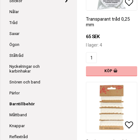
Stickor
Lägg
Nålar
Transparant tråd 0,25
Tråd
mm
Saxar
65 SEK
Ögon
I lager: 4
Ståltråd
Nyckelringar och
karbinhakar
KÖP
Snören och band
Pärlor
Barntillbehör
Måttband
Knappar
Lägg
Reflextråd