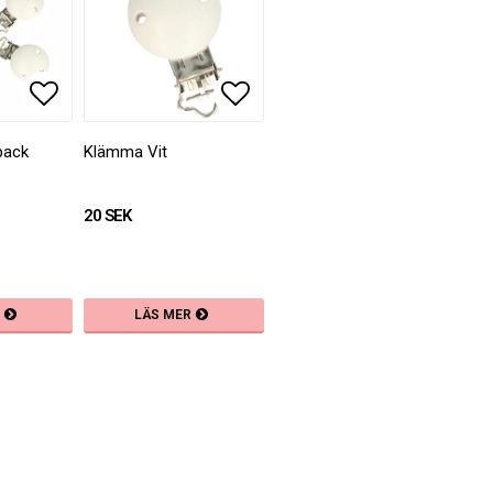
oritlistan
Lägg till i favoritlistan
Lägg till i favoritlistan
pack
Klämma Vit
20 SEK
LÄS MER