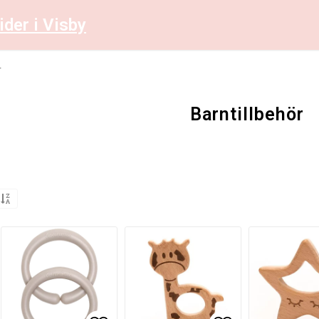
ider i Visby
r
Barntillbehör