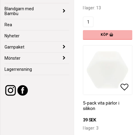
I lager: 13
Blandgarn med
Bambu
Rea
KÖP
Nyheter
Garnpaket
Mönster
Lagerrensning
Lägg
Lägg
5-pack vita pärlor i
silikon
39 SEK
I lager: 3