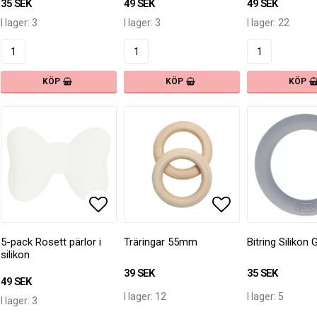
35 SEK
49 SEK
49 SEK
I lager: 3
I lager: 3
I lager: 22
KÖP
KÖP
KÖP
 till i favoritlistan
 till i favoritlistan
Lägg till i favoritlistan
Lägg till i favoritlistan
Lägg till i fav
Lägg till i fav
5-pack Rosett pärlor i
Träringar 55mm
Bitring Silikon 
silikon
39 SEK
35 SEK
49 SEK
I lager: 12
I lager: 5
I lager: 3