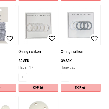
oritlistan
Lägg till i favoritlistan
Lägg till i favoritlistan
Lägg ti
e
O-ring i silikon
O-ring i silikon
39 SEK
39 SEK
I lager: 17
I lager: 25
KÖP
KÖP