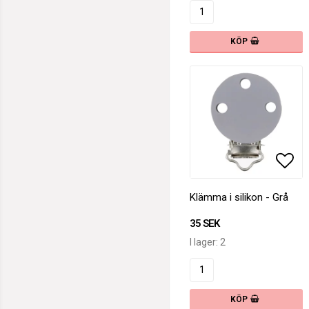
KÖP
Lägg
Klämma i silikon - Grå
35 SEK
I lager: 2
KÖP