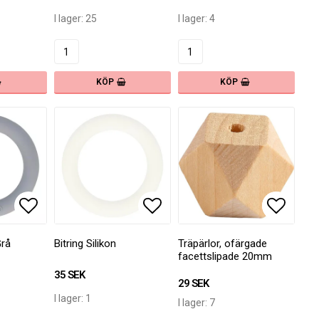
I lager: 25
I lager: 4
KÖP
KÖP
oritlistan
oritlistan
Lägg till i favoritlistan
Lägg till i favoritlistan
Lägg ti
Lägg ti
Grå
Bitring Silikon
Träpärlor, ofärgade
facettslipade 20mm
35 SEK
29 SEK
I lager: 1
I lager: 7