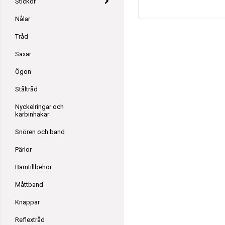
Stickor
Nålar
Tråd
Saxar
Ögon
Ståltråd
Nyckelringar och
karbinhakar
Snören och band
Pärlor
Barntillbehör
Måttband
Knappar
Reflextråd