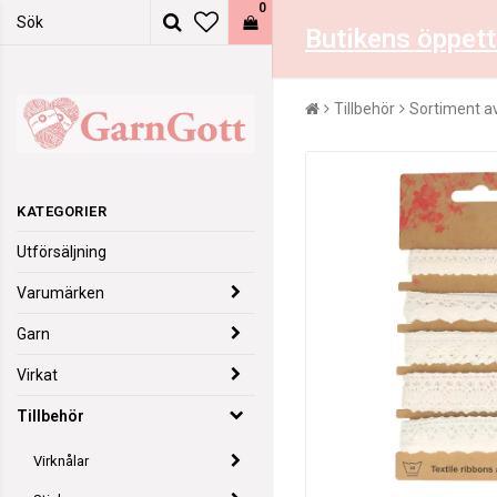
0
Butikens öppett
Tillbehör
Sortiment av
KATEGORIER
Utförsäljning
Varumärken
Garn
Virkat
Tillbehör
Virknålar