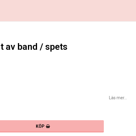
t av band / spets
favoritlistan
Läs mer...
KÖP