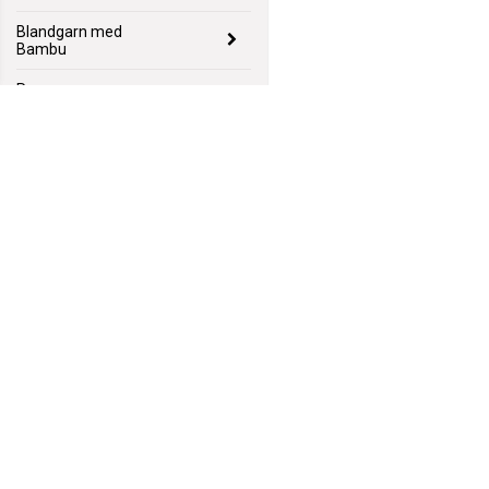
Blandgarn med
Bambu
Rea
Nyheter
Garnpaket
Mönster
Lagerrensning
GarnGott
Polhemsgatan 14
621 39 Visby
hej@garngott.se
Villkor & info
Formulär för ångerrätt
556059-2072