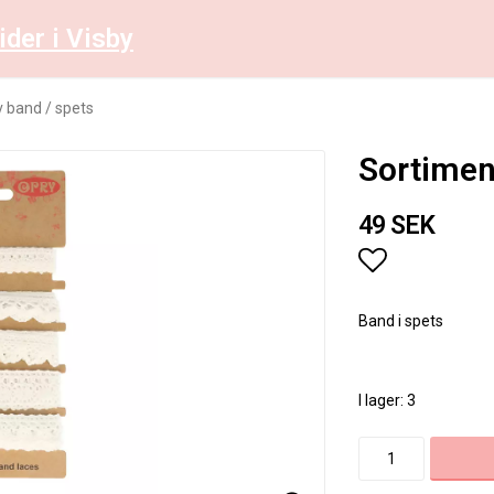
ider i Visby
 band / spets
Sortimen
49 SEK
Lägg till i 
Band i spets
I lager: 3