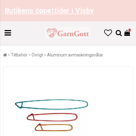
Butikens öppettider i Visby
0
Tillbehör
Övrigt
Aluminum avmaskningsnålar