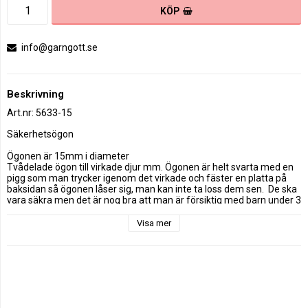
KÖP
info@garngott.se
Beskrivning
Art.nr: 5633-15
Säkerhetsögon

Ögonen är 15mm i diameter

Tvådelade ögon till virkade djur mm. Ögonen är helt svarta med en 
pigg som man trycker igenom det virkade och fäster en platta på 
baksidan så ögonen låser sig, man kan inte ta loss dem sen.  De ska 
vara säkra men det är nog bra att man är försiktig med barn under 3 
år.

Visa mer
Ögonen säljs i par så priset är för 2 st