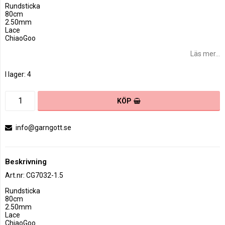
Rundsticka
80cm
2.50mm
Lace
ChiaoGoo
Läs mer...
I lager: 4
KÖP
info@garngott.se
Beskrivning
Art.nr: CG7032-1.5
Rundsticka 

80cm

2.50mm 

Lace

ChiaoGoo
