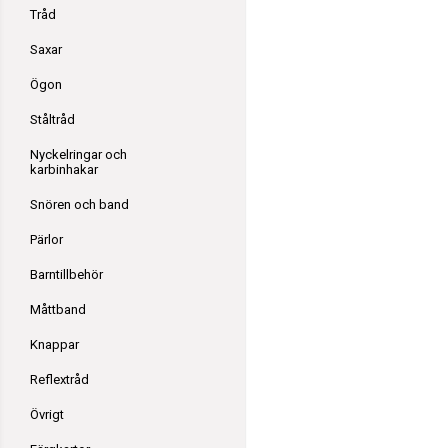
Tråd
Saxar
Ögon
Ståltråd
Nyckelringar och
karbinhakar
Snören och band
Pärlor
Barntillbehör
Måttband
Knappar
Reflextråd
Övrigt