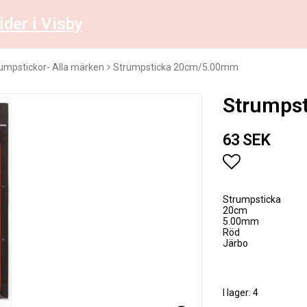
ider i Visby
umpstickor- Alla märken
Strumpsticka 20cm/5.00mm
Strumps
63 SEK
Lägg till i 
Strumpsticka
20cm
5.00mm
Röd
Järbo
I lager: 4