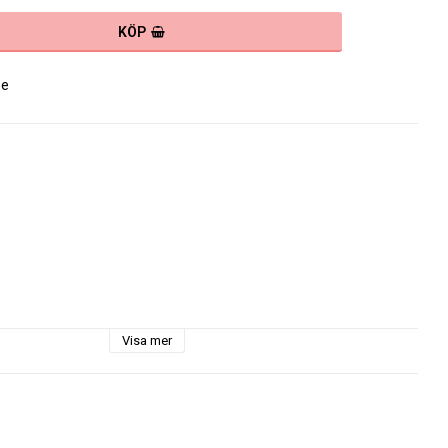
KÖP
se
Visa mer
ken till handarbetet har sällan varit större.