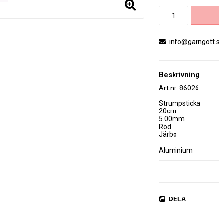
info@garngott.
Beskrivning
Art.nr: 86026
Strumpsticka 

20cm

5.00mm

Röd

Järbo

Aluminium

Från  Järbo

 Tillverkade av aluminium har dessa eleganta stickor en skön yta, superb finish och 
sylvass spets. Kärle
DELA