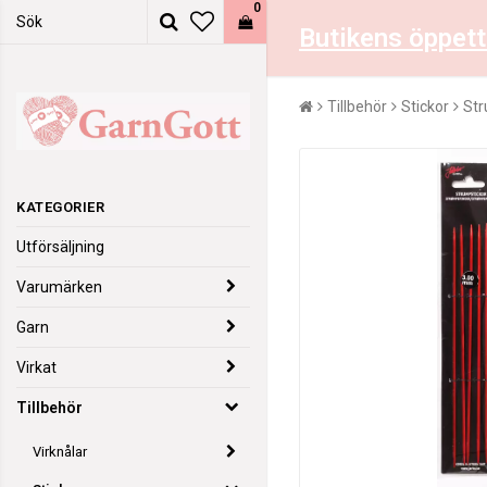
0
Butikens öppett
Tillbehör
Stickor
Str
KATEGORIER
Utförsäljning
Varumärken
Garn
Virkat
Tillbehör
Virknålar