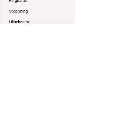
Färgkartor
Stoppning
Ullschampo
Böcker
Bomullsgarn
Ullgarn
Sockgarn
GarnGott
Blandgarn
Polhemsgatan 14
621 39 Visby
Polyester / Akrylgarn
hej@garngott.se
Villkor & info
Blandgarn med Ull
Formulär för ångerrätt
556059-2072
Blandgarn med Bomull
Blandgarn med
Bambu