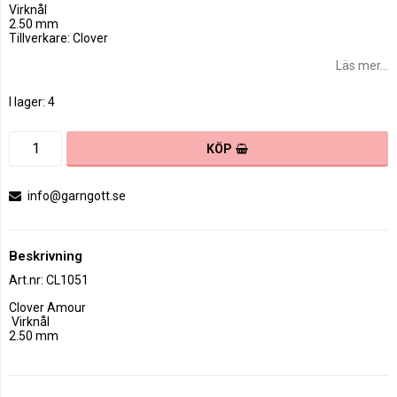
Virknål
2.50 mm
Tillverkare: Clover
Läs mer...
I lager: 4
KÖP
info@garngott.se
Beskrivning
Art.nr: CL1051
Clover Amour

 Virknål 

2.50 mm
