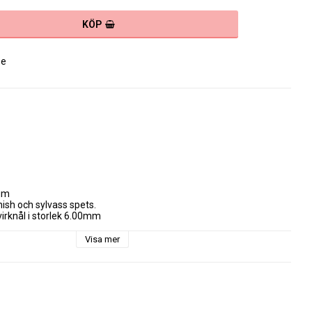
KÖP
se
um

nish och sylvass spets.

 virknål i storlek 6.00mm
Visa mer