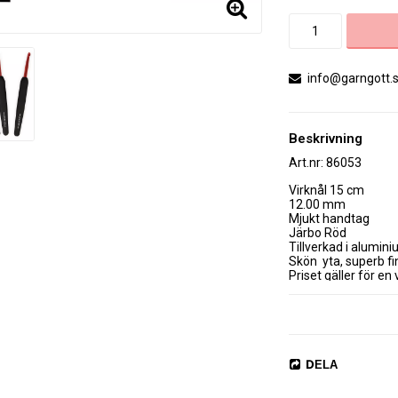
info@garngott.
Beskrivning
Art.nr: 86053
Virknål 15 cm

12.00 mm 

Mjukt handtag

Järbo Röd

Tillverkad i alumini
Skön  yta, superb fi
Priset gäller för en
DELA