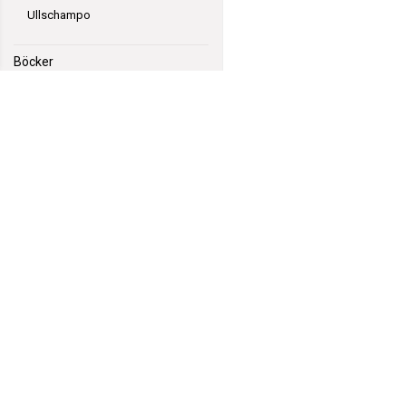
Ullschampo
Böcker
Bomullsgarn
Ullgarn
Sockgarn
Blandgarn
Polyester / Akrylgarn
GarnGott
Polhemsgatan 14
Blandgarn med Ull
621 39 Visby
hej@garngott.se
Blandgarn med Bomull
Villkor & info
Formulär för ångerrätt
556059-2072
Blandgarn med
Bambu
Rea