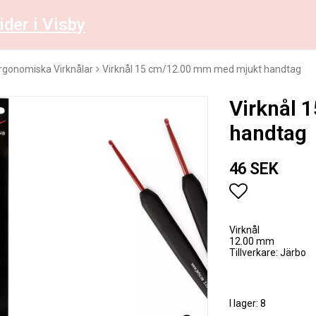
ider i Visby
rgonomiska Virknålar
Virknål 15 cm/12.00 mm med mjukt handtag
Virknål 
handtag
46 SEK
Lägg till i 
Virknål
12.00 mm
Tillverkare: Järbo
I lager: 8