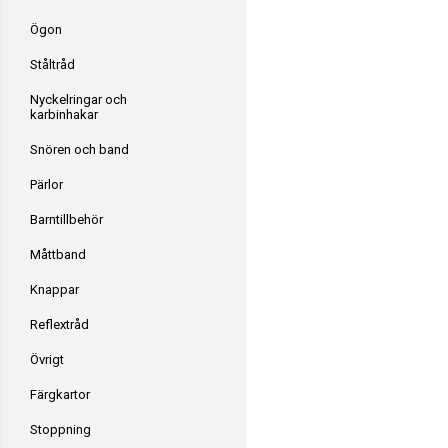
Ögon
Ståltråd
Nyckelringar och
karbinhakar
Snören och band
Pärlor
Barntillbehör
Måttband
Knappar
Reflextråd
Övrigt
Färgkartor
Stoppning