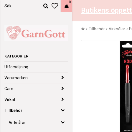
0
Butikens öppett
Tillbehör
Virknålar
E
KATEGORIER
Utförsäljning
Varumärken
Garn
Virkat
Tillbehör
Virknålar