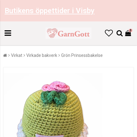
Butikens öppettider i Visby
0
Virkat
Virkade bakverk
Grön Prinsessbakelse