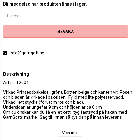
Bli meddelad när produkten finns i lager.
BEVAKA
info@garngott.se
Beskrivning
Art.nr: 12004
Virkad Prinsessbakelse i grönt. Botten beige och kanten vit. Rosen 
och bladen är virkade i bakelsen.  Fylld med lite polyestervadd. 
Virkad i ett stycke (förutom ros och blad). 

Undersidan är ungefär 9 cm och höjden är ca 6 cm.

Om du önskar kan du få en  etikett i tyg fastsydd på kakan med 
GarnGotts märke.  Säg till innan så sys den på innan leverans. 

Visa mer